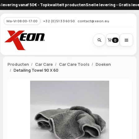
evering vanaf 50€ - Topkwaliteit producten
Snelle levering - Gratis leveri
Ma-Vr 08:00-17:00
+32 (0)51 33 60 50
contact@xeon.eu
0
Producten
Car Care
Car Care Tools
Doeken
Detailing Towel 90 X 60