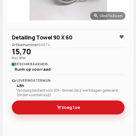
ClickToZoom
Detailing Towel 90 X 60
Artikelnummer
60674
15,70
Incl. btw
BESCHIKBAARHEID
Ruim op voorraad
LEVERINGSTERMIJN
48h
Vandaag besteld voor 10h - binnen de 2 werkdagen geleverd
(onder voorbehoud)
Voeg toe