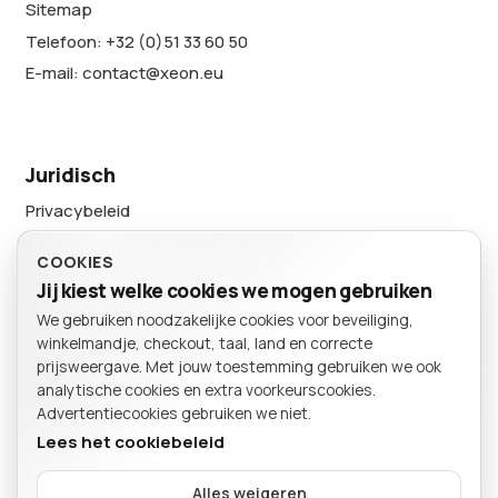
Sitemap
Telefoon: +32 (0)51 33 60 50
E-mail: contact@xeon.eu
Juridisch
Privacybeleid
Cookievoorkeuren
COOKIES
Sitemap
Jij kiest welke cookies we mogen gebruiken
We gebruiken noodzakelijke cookies voor beveiliging,
BESTELLING
winkelmandje, checkout, taal, land en correcte
Winkelmand
prijsweergave. Met jouw toestemming gebruiken we ook
Volg ons
analytische cookies en extra voorkeurscookies.
Advertentiecookies gebruiken we niet.
Lees het cookiebeleid
Particulier
Bedrijf
Alles weigeren