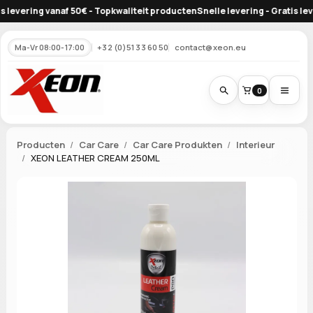
evering vanaf 50€ - Topkwaliteit producten
Snelle levering - Gratis leveri
Ma-Vr 08:00-17:00
+32 (0)51 33 60 50
contact@xeon.eu
0
Producten
Car Care
Car Care Produkten
Interieur
XEON LEATHER CREAM 250ML