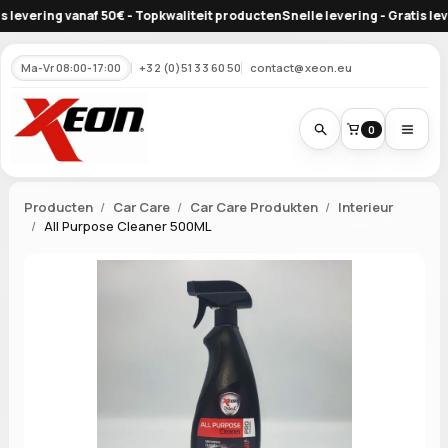
evering vanaf 50€ - Topkwaliteit producten
Snelle levering - Gratis leveri
Ma-Vr 08:00-17:00
+32 (0)51 33 60 50
contact@xeon.eu
0
Producten
Car Care
Car Care Produkten
Interieur
All Purpose Cleaner 500ML