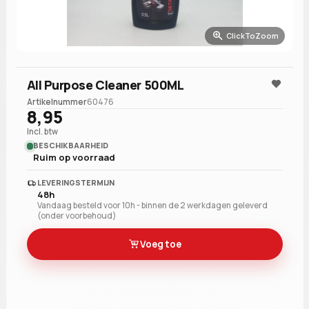
ClickToZoom
All Purpose Cleaner 500ML
Artikelnummer
60476
8,95
Incl. btw
BESCHIKBAARHEID
Ruim op voorraad
LEVERINGSTERMIJN
48h
Vandaag besteld voor 10h - binnen de 2 werkdagen geleverd
(onder voorbehoud)
Voeg toe