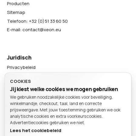
Producten
Sitemap
Telefoon: +32 (0)51 33 60 50
E-mail: contact@xeon.eu
Juridisch
Privacybeleid
Cookievoorkeuren
COOKIES
Sitemap
Jij kiest welke cookies we mogen gebruiken
We gebruiken noodzakelijke cookies voor beveiliging,
BESTELLING
winkelmandje, checkout, taal, land en correcte
Winkelmand
prijsweergave. Met jouw toestemming gebruiken we ook
Volg ons
analytische cookies en extra voorkeurscookies.
Advertentiecookies gebruiken we niet.
Lees het cookiebeleid