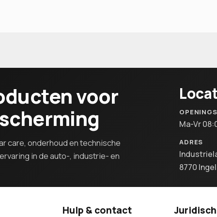
oducten voor
Locat
escherming
OPENING
Ma-Vr 08:
r care, onderhoud en technische
ADRES
Industriel
rvaring in de auto-, industrie- en
8770 Inge
Hulp & contact
Juridisch