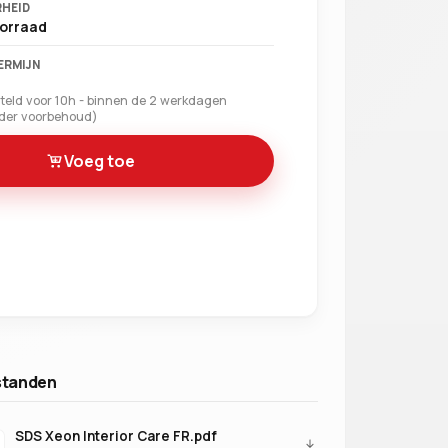
HEID
Verder winkelen
oorraad
ERMIJN
eld voor 10h - binnen de 2 werkdagen
nder voorbehoud)
Voeg toe
standen
SDS Xeon Interior Care FR.pdf