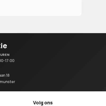
ie
SUREN
00-17:00
aan 18
lmunster
Volg ons