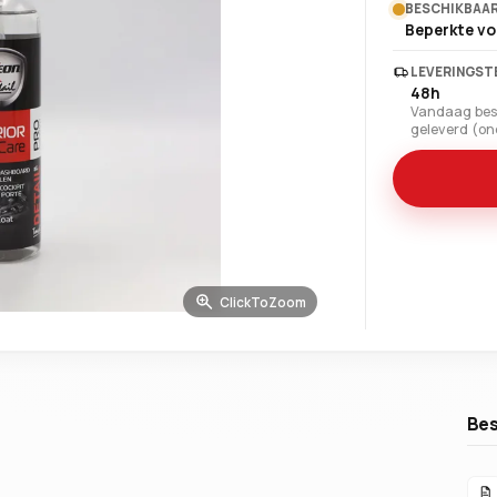
BESCHIKBAAR
Beperkte v
LEVERINGST
48h
Vandaag best
geleverd (o
ClickToZoom
Be