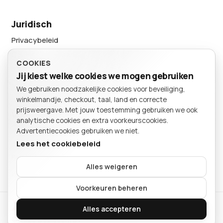
Juridisch
Privacybeleid
Cookievoorkeuren
COOKIES
Sitemap
Jij kiest welke cookies we mogen gebruiken
We gebruiken noodzakelijke cookies voor beveiliging,
BESTELLING
winkelmandje, checkout, taal, land en correcte
Winkelmand
prijsweergave. Met jouw toestemming gebruiken we ook
Volg ons
analytische cookies en extra voorkeurscookies.
Advertentiecookies gebruiken we niet.
Lees het cookiebeleid
Particulier
Bedrijf
Alles weigeren
Kies of je als particulier of bedrijf winkelt.
Je mandje is leeg.
Voorkeuren beheren
Xeon International
Verder winkelen
Alles accepteren
© 2026 Debiscom BV