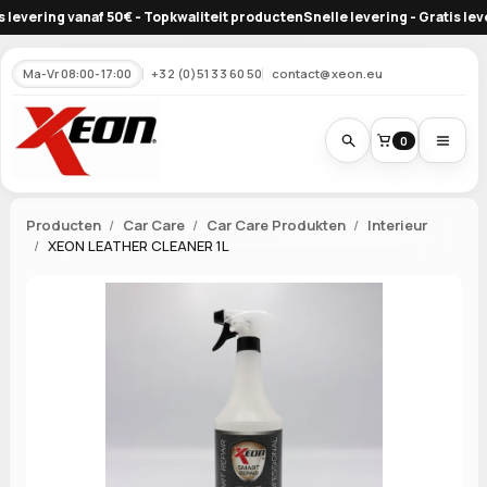
evering vanaf 50€ - Topkwaliteit producten
Snelle levering - Gratis leveri
Ma-Vr 08:00-17:00
+32 (0)51 33 60 50
contact@xeon.eu
0
Producten
Car Care
Car Care Produkten
Interieur
XEON LEATHER CLEANER 1L