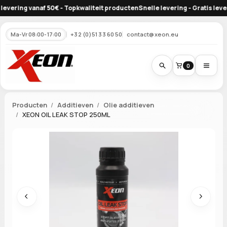
ering vanaf 50€ - Topkwaliteit producten
Snelle levering - Gratis leverin
Ma-Vr 08:00-17:00
+32 (0)51 33 60 50
contact@xeon.eu
0
Producten
Additieven
Olie additieven
XEON OIL LEAK STOP 250ML
Vorige
Volgen