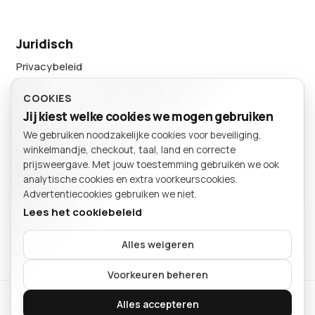
Juridisch
Privacybeleid
Cookievoorkeuren
COOKIES
Sitemap
Jij kiest welke cookies we mogen gebruiken
We gebruiken noodzakelijke cookies voor beveiliging,
BESTELLING
winkelmandje, checkout, taal, land en correcte
Winkelmand
prijsweergave. Met jouw toestemming gebruiken we ook
Volg ons
analytische cookies en extra voorkeurscookies.
Advertentiecookies gebruiken we niet.
Lees het cookiebeleid
Particulier
Bedrijf
Alles weigeren
Kies of je als particulier of bedrijf winkelt.
Je mandje is leeg.
Voorkeuren beheren
Xeon International
Verder winkelen
Alles accepteren