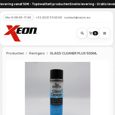
vering vanaf 50€ - Topkwaliteit producten
Snelle levering - Gratis leverin
Ma-Vr 08:00-17:00
+32 (0)51 33 60 50
contact@xeon.eu
0
Producten
Reinigers
GLASS CLEANER PLUS 500ML