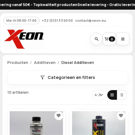
g vanaf 50€ - Topkwaliteit producten
Snelle levering - Gratis levering va
Ma-Vr 08:00-17:00
+32 (0)51 33 60 50
contact@xeon.eu
0
Producten
Additieven
Diesel Additieven
Categorieen en filters
10 artikelen
Sorteren