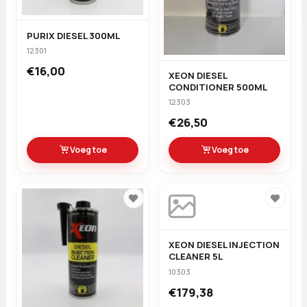
PURIX DIESEL 300ML
12301
€16,00
XEON DIESEL
CONDITIONER 500ML
12303
€26,50
Voeg toe
Voeg toe
XEON DIESEL INJECTION
CLEANER 5L
10303
€179,38