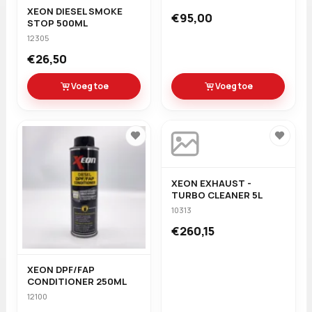
XEON DIESEL SMOKE
€95,00
STOP 500ML
12305
€26,50
Voeg toe
Voeg toe
XEON EXHAUST -
TURBO CLEANER 5L
10313
€260,15
XEON DPF/FAP
CONDITIONER 250ML
12100