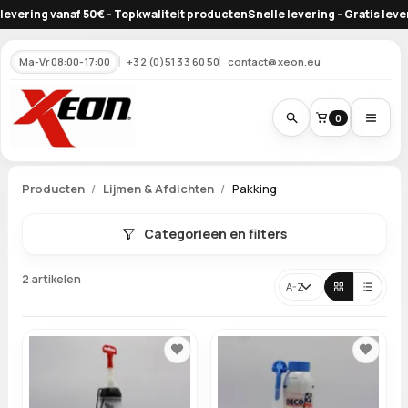
vering vanaf 50€ - Topkwaliteit producten
Snelle levering - Gratis leverin
Ma-Vr 08:00-17:00
+32 (0)51 33 60 50
contact@xeon.eu
0
Producten
Lijmen & Afdichten
Pakking
Categorieen en filters
2 artikelen
Sorteren