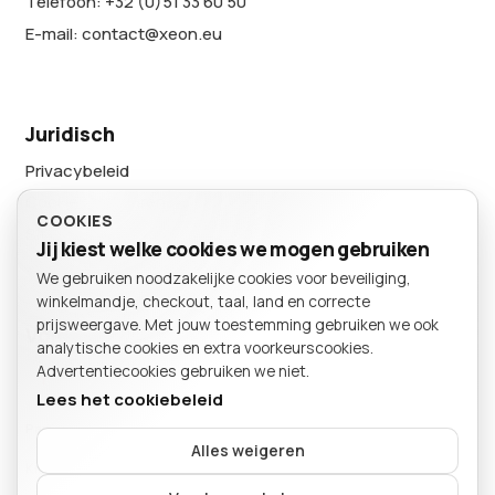
Telefoon: +32 (0)51 33 60 50
E-mail: contact@xeon.eu
Juridisch
Privacybeleid
Cookievoorkeuren
COOKIES
Sitemap
Jij kiest welke cookies we mogen gebruiken
We gebruiken noodzakelijke cookies voor beveiliging,
BESTELLING
winkelmandje, checkout, taal, land en correcte
Winkelmand
prijsweergave. Met jouw toestemming gebruiken we ook
Volg ons
analytische cookies en extra voorkeurscookies.
Advertentiecookies gebruiken we niet.
Lees het cookiebeleid
Particulier
Bedrijf
Alles weigeren
Kies of je als particulier of bedrijf winkelt.
Je mandje is leeg.