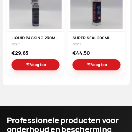
LIQUID PACKING 230ML
SUPER SEAL 200ML
40201
40211
€29,65
€44,50
Voeg toe
Voeg toe
Professionele producten voor
onderhoud en bescherming