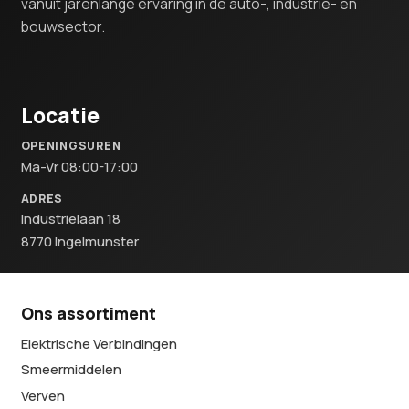
vanuit jarenlange ervaring in de auto-, industrie- en
bouwsector.
Locatie
OPENINGSUREN
Ma-Vr 08:00-17:00
ADRES
Industrielaan 18
8770 Ingelmunster
Ons assortiment
Elektrische Verbindingen
Smeermiddelen
Verven