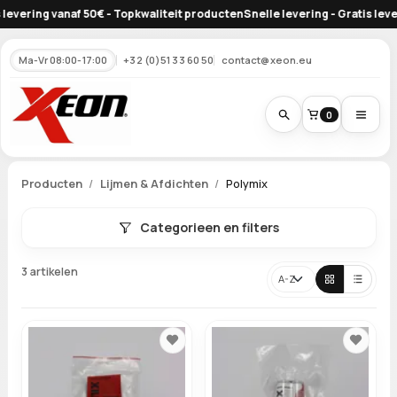
vering vanaf 50€ - Topkwaliteit producten
Snelle levering - Gratis leverin
Ma-Vr 08:00-17:00
+32 (0)51 33 60 50
contact@xeon.eu
0
Producten
Lijmen & Afdichten
Polymix
Categorieen en filters
3 artikelen
Sorteren