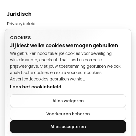
Juridisch
Privacybeleid
Cookievoorkeuren
COOKIES
Sitemap
Jij kiest welke cookies we mogen gebruiken
We gebruiken noodzakelijke cookies voor beveiliging,
BESTELLING
winkelmandje, checkout, taal, land en correcte
Winkelmand
prijsweergave. Met jouw toestemming gebruiken we ook
Volg ons
analytische cookies en extra voorkeurscookies.
Advertentiecookies gebruiken we niet.
Lees het cookiebeleid
Particulier
Bedrijf
Alles weigeren
Kies of je als particulier of bedrijf winkelt.
Je mandje is leeg.
Voorkeuren beheren
Xeon International
Verder winkelen
Alles accepteren
© 2026 Debiscom BV