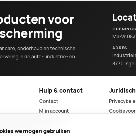
oducten voor
Locat
escherming
OPENING
Ma-Vr 08:
r care, onderhoud en technische
ADRES
Industriel
rvaring in de auto-, industrie- en
8770 Inge
Hulp & contact
Juridisch
Contact
Privacybele
Mijn account
Cookievoor
hten
Producten
Sitemap
Sitemap
cookies we mogen gebruiken