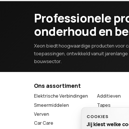
Professionele pr
onderhoud en b
Xeon biedt hoogwaardige producten voor ca
toepassingen, ontwikkeld vanuit jarenlange e
bouwsector.
Ons assortiment
Elektrische Verbindingen
Additieven
Smeermiddelen
Tapes
Verven
Lijmen & Afdic
COOKIES
Car Care
Reinigers
Jij kiest welke 