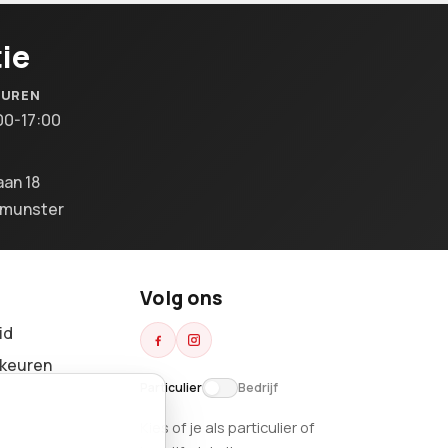
ie
SUREN
00-17:00
aan 18
lmunster
Volg ons
id
keuren
Particulier
Bedrijf
Kies of je als particulier of