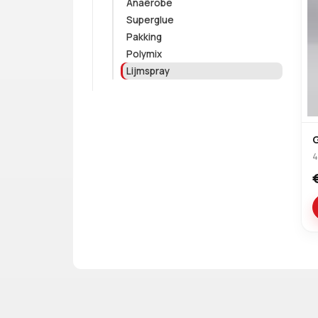
Anaërobe
Superglue
Pakking
Polymix
Lijmspray