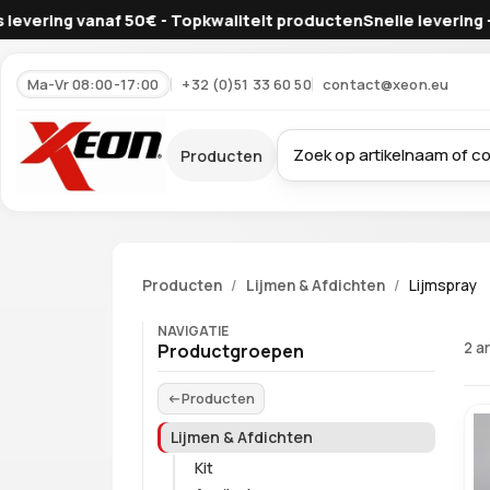
ring vanaf 50€ - Topkwaliteit producten
Snelle levering - Grat
Ma-Vr 08:00-17:00
+32 (0)51 33 60 50
contact@xeon.eu
Producten
Producten
Lijmen & Afdichten
Lijmspray
NAVIGATIE
2 a
Productgroepen
Producten
Lijmen & Afdichten
Kit