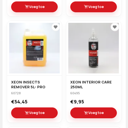
Voeg toe
Voeg toe
XEON INSECTS
XEON INTERIOR CARE
REMOVER 5L- PRO
250ML
60728
60495
€54,45
€9,95
Voeg toe
Voeg toe