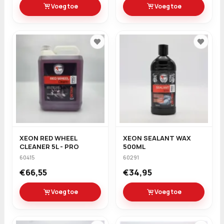
Voeg toe
Voeg toe
XEON RED WHEEL
XEON SEALANT WAX
CLEANER 5L - PRO
500ML
60415
60291
€66,55
€34,95
Voeg toe
Voeg toe