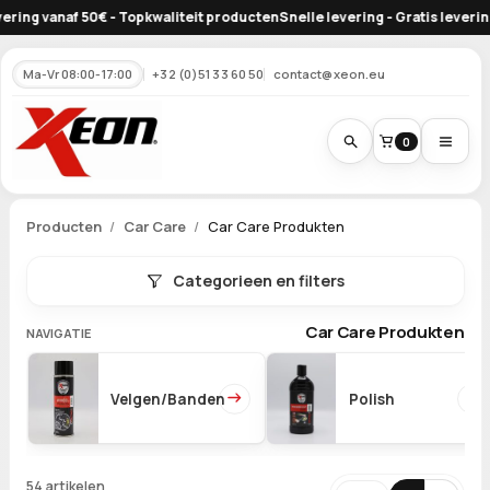
waliteit producten
Snelle levering - Gratis levering vanaf 50€ - Topkwali
Ma-Vr 08:00-17:00
+32 (0)51 33 60 50
contact@xeon.eu
0
Producten
Car Care
Car Care Produkten
Categorieen en filters
Car Care Produkten
NAVIGATIE
Velgen/Banden
Polish
54 artikelen