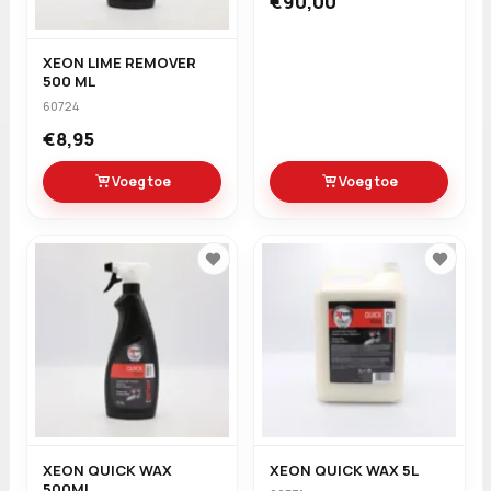
€90,00
XEON LIME REMOVER
500 ML
60724
€8,95
Voeg toe
Voeg toe
XEON QUICK WAX
XEON QUICK WAX 5L
500ML