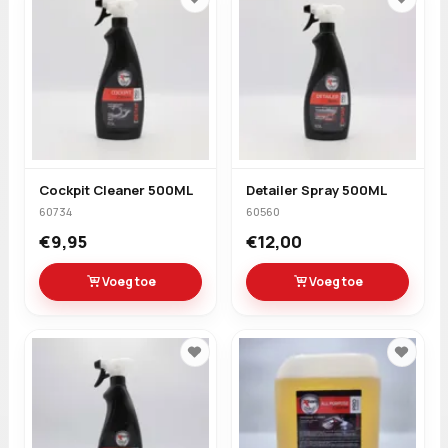
Cockpit Cleaner 500ML
Detailer Spray 500ML
60734
60560
€9,95
€12,00
Voeg toe
Voeg toe