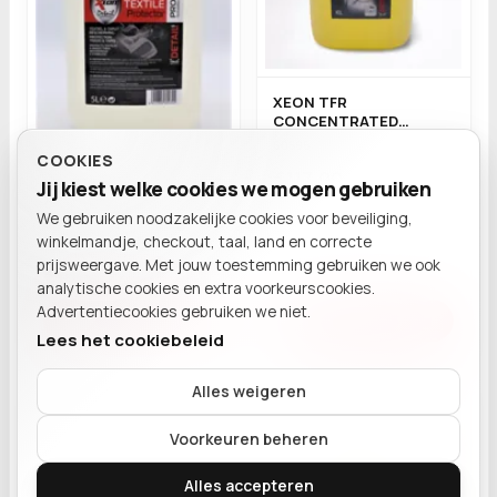
XEON TFR
CONCENTRATED
LEMON 10L
60595
COOKIES
€117,00
Jij kiest welke cookies we mogen gebruiken
XEON TEXTILE
We gebruiken noodzakelijke cookies voor beveiliging,
PROTECTOR PRO- 5L
BESTELLING
winkelmandje, checkout, taal, land en correcte
60470
Winkelmand
prijsweergave. Met jouw toestemming gebruiken we ook
€102,85
analytische cookies en extra voorkeurscookies.
Advertentiecookies gebruiken we niet.
Voeg toe
Voeg toe
Lees het cookiebeleid
Alles weigeren
Je mandje is leeg.
Voorkeuren beheren
XEON TFR
Verder winkelen
Alles accepteren
CONCENTRATED