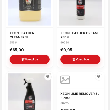
XEON LEATHER
XEON LEATHER CREAM
CLEANER 5L
250ML
25644
60296
€65,00
€9,95
Voeg toe
Voeg toe
XEON LIME REMOVER 5L
- PRO
60725