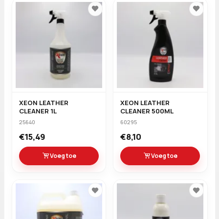
XEON LEATHER
XEON LEATHER
CLEANER 1L
CLEANER 500ML
25640
60295
€15,49
€8,10
Voeg toe
Voeg toe