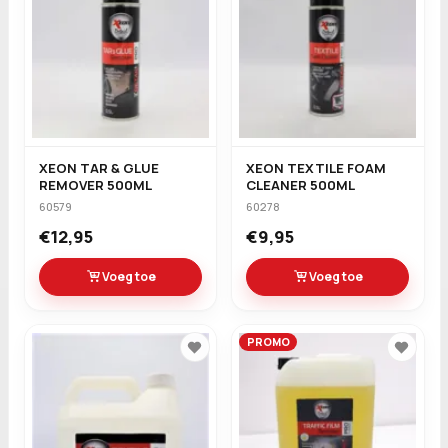
XEON TAR & GLUE
XEON TEXTILE FOAM
REMOVER 500ML
CLEANER 500ML
60579
60278
€12,95
€9,95
Voeg toe
Voeg toe
PROMO