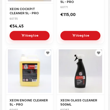
5L - PRO
60771
XEON COCKPIT
CLEANER 5L - PRO
€115,00
60735
€54,45
Voeg toe
Voeg toe
XEON ENGINE CLEANER
XEON GLASS CLEANER
5L - PRO
500ML
60460
60283