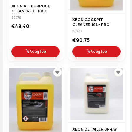
XEON ALL PURPOSE
CLEANER 5L - PRO
60478
XEON COCKPIT
CLEANER 10L - PRO
€48,40
60737
€90,75
Voeg toe
Voeg toe
XEON DETAILER SPRAY