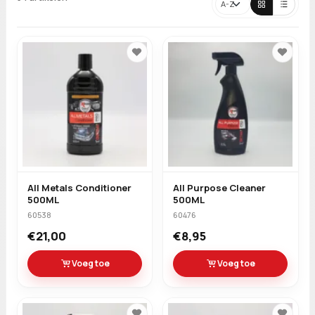
Sorteren
All Metals Conditioner
All Purpose Cleaner
500ML
500ML
60538
60476
€21,00
€8,95
Voeg toe
Voeg toe