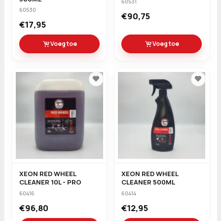
60531
60530
€90,75
€17,95
Voeg toe
Voeg toe
XEON RED WHEEL
XEON RED WHEEL
CLEANER 10L - PRO
CLEANER 500ML
60416
60414
€96,80
€12,95