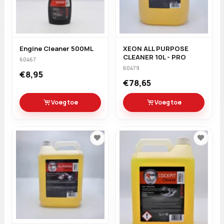
Engine Cleaner 500ML
XEON ALL PURPOSE
CLEANER 10L - PRO
60467
60479
€8,95
€78,65
Voeg toe
Voeg toe