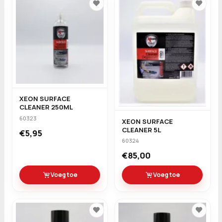
XEON SURFACE
CLEANER 250ML
60323
XEON SURFACE
CLEANER 5L
€5,95
60324
€85,00
Voeg toe
Voeg toe