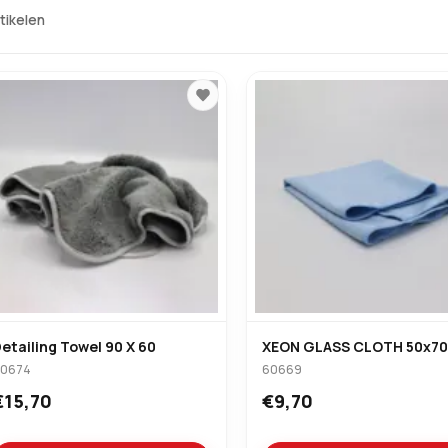
rtikelen
etailing Towel 90 X 60
XEON GLASS CLOTH 50x70
60674
60669
€15,70
€9,70