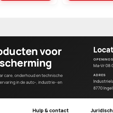
oducten voor
Locat
escherming
OPENING
Ma-Vr 08:
r care, onderhoud en technische
ADRES
Industriel
rvaring in de auto-, industrie- en
8770 Inge
Hulp & contact
Juridisch