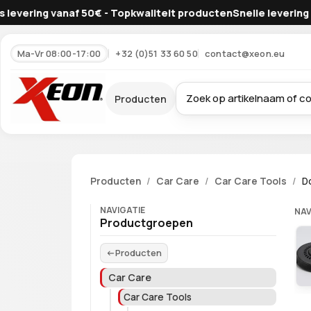
 vanaf 50€ - Topkwaliteit producten
Snelle levering - Gratis le
Ma-Vr 08:00-17:00
+32 (0)51 33 60 50
contact@xeon.eu
Producten
Producten
Car Care
Car Care Tools
D
NAVIGATIE
NAV
Productgroepen
Producten
Car Care
Car Care Tools