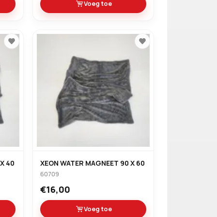
Voeg toe
X 40
XEON WATER MAGNEET 90 X 60
60709
€16,00
Voeg toe