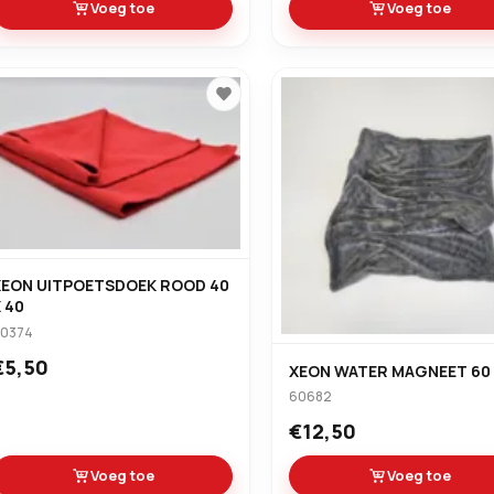
Voeg toe
Voeg toe
XEON UITPOETSDOEK ROOD 40
 40
0374
€5,50
XEON WATER MAGNEET 60 
60682
€12,50
Voeg toe
Voeg toe