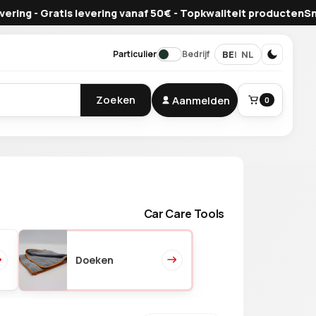
atis levering vanaf 50€ - Topkwaliteit producten
Snelle leverin
BE
NL
Particulier
Bedrijf
Zoeken
Aanmelden
0
BESTELLING
Winkelmand
Car Care Tools
Doeken
Je mandje is leeg.