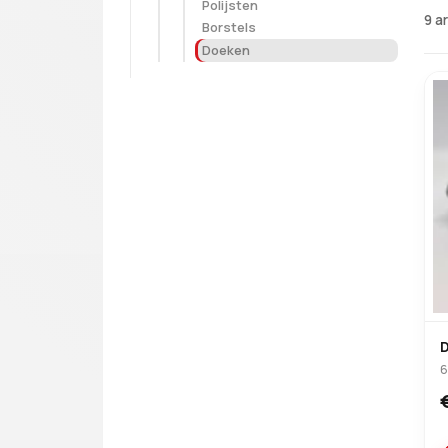
Polijsten
9 a
Borstels
Doeken
D