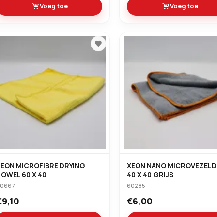
Voeg toe
Voeg toe
XEON MICROFIBRE DRYING
XEON NANO MICROVEZEL
TOWEL 60 X 40
40 X 40 GRIJS
60667
60285
€9,10
€6,00