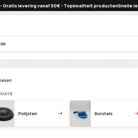
vering vanaf 50€ - Topkwaliteit producten
Snelle levering - Gr
oeken
IGATIE
Polijsten
Borstels