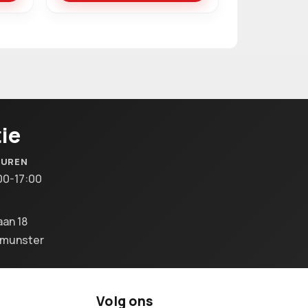
ie
SUREN
00-17:00
aan 18
lmunster
Volg ons