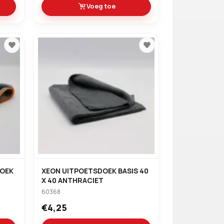
Voeg toe
DOEK
XEON UITPOETSDOEK BASIS 40
X 40 ANTHRACIET
60368
€4,25