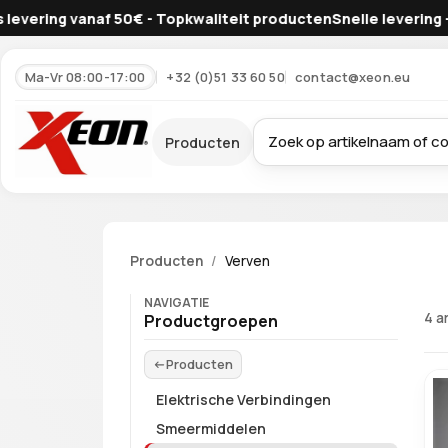
ng vanaf 50€ - Topkwaliteit producten
Snelle levering - Gratis 
Ma-Vr 08:00-17:00
+32 (0)51 33 60 50
contact@xeon.eu
Producten
Producten
Verven
NAVIGATIE
4 a
Productgroepen
Producten
Elektrische Verbindingen
Smeermiddelen