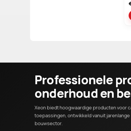
Professionele pr
onderhoud en b
Xeon biedt hoogwaardige producten voor ca
toepassingen, ontwikkeld vanuit jarenlange e
bouwsector.