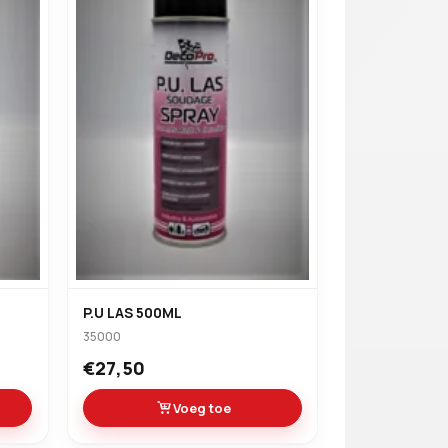
Verder winkelen
P.U LAS 500ML
35000
€27,50
Voeg toe