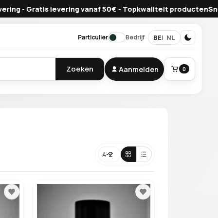
Gratis levering vanaf 50€ - Topkwaliteit producten
Snelle lever
BE
NL
Particulier
Bedrijf
Zoeken
Aanmelden
0
BESTELLING
Winkelmand
Sorteren
Je mandje is leeg.