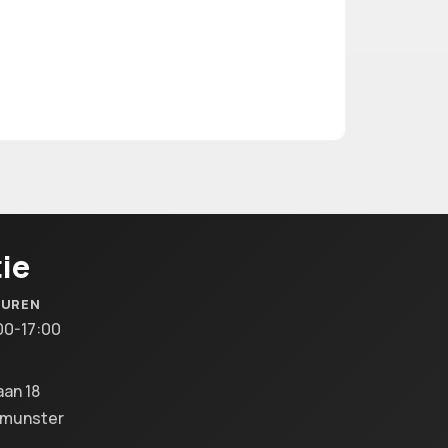
ie
SUREN
00-17:00
aan 18
lmunster