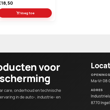
€18,50
Voeg toe
oducten voor
Locat
escherming
OPENING
Ma-Vr 08:
r care, onderhoud en technische
ADRES
Industriel
rvaring in de auto-, industrie- en
8770 Inge