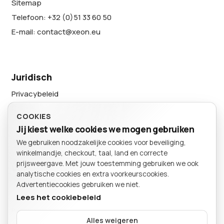
Sitemap
Telefoon: +32 (0)51 33 60 50
E-mail: contact@xeon.eu
Juridisch
Privacybeleid
Cookievoorkeuren
COOKIES
Sitemap
Jij kiest welke cookies we mogen gebruiken
We gebruiken noodzakelijke cookies voor beveiliging,
BESTELLING
winkelmandje, checkout, taal, land en correcte
Winkelmand
prijsweergave. Met jouw toestemming gebruiken we ook
Volg ons
analytische cookies en extra voorkeurscookies.
Advertentiecookies gebruiken we niet.
Lees het cookiebeleid
Particulier
Bedrijf
Alles weigeren