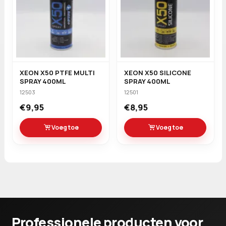
XEON X50 PTFE MULTI
XEON X50 SILICONE
SPRAY 400ML
SPRAY 400ML
12503
12501
€9,95
€8,95
Voeg toe
Voeg toe
Professionele producten voor