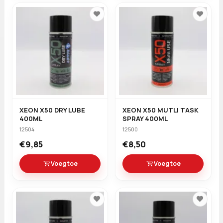
XEON X50 DRY LUBE
XEON X50 MUTLI TASK
400ML
SPRAY 400ML
12504
12500
€9,85
€8,50
Voeg toe
Voeg toe