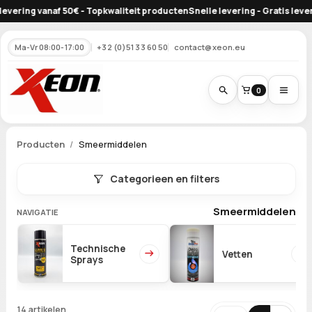
anaf 50€ - Topkwaliteit producten
Snelle levering - Gratis levering vanaf
Ma-Vr 08:00-17:00
+32 (0)51 33 60 50
contact@xeon.eu
0
Producten
Smeermiddelen
Categorieen en filters
Smeermiddelen
NAVIGATIE
Technische
Vetten
Sprays
14 artikelen