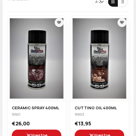
Sorteren
CERAMIC SPRAY 400ML
CUTTING OIL 400ML
15921
15903
€26,00
€13,95
Voeg toe
Voeg toe