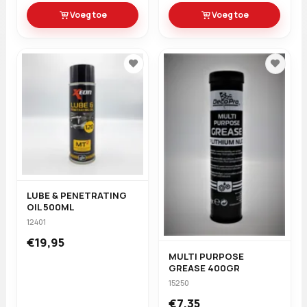
Voeg toe
Voeg toe
LUBE & PENETRATING
OIL 500ML
12401
€19,95
MULTI PURPOSE
GREASE 400GR
15250
€7,35