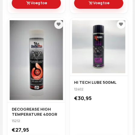
Voeg toe
Voeg toe
HI TECH LUBE 500ML
12402
€30,95
DECOGREASE HIGH
TEMPERATURE 400GR
15212
€27,95